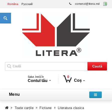
comenzi@litera.md
Româna
Русский
Caută
0
Salut. Intră în
Coș
Contul tău
Menu
Toate carțile
Fictiune
Literatura clasica