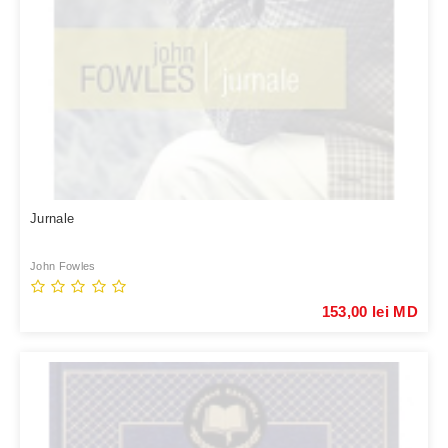
Jurnale
John Fowles
153,00 lei MD