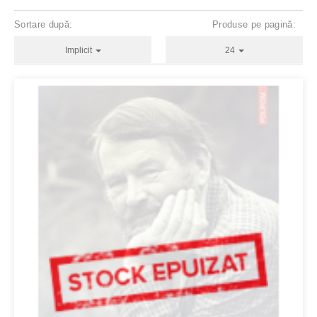
Sortare după:
Produse pe pagină:
Implicit
24