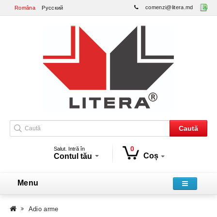
comenzi@litera.md
Româna
Русский
Caută
0
Salut. Intră în
Coș
Contul tău
Menu
Adio arme