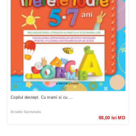
Copilul destept. Cu mami si cu ...
Arcadie Suceveanu
88,00 lei MD