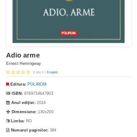
Adio arme
Ernest Hemingway
0 din 0 /
0 opinii
Editura:
POLIROM
ISBN:
9789734647903
Anul ediţiei:
2014
Dimensiune:
130x200
Limba:
RO
Numarul paginilor:
384