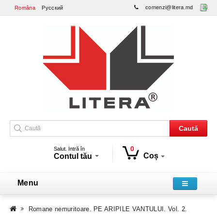
comenzi@litera.md
Româna
Русский
Caută
0
Salut. Intră în
Coș
Contul tău
Menu
Romane nemuritoare. PE ARIPILE VANTULUI. Vol. 2.