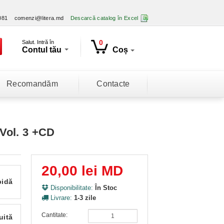
081
comenzi@litera.md
Descarcă catalog în Excel
0
Salut. Intră în
Contul tău
Coș
Recomandăm
Contacte
 Vol. 3 +CD
20,00 lei MD
pidă
Disponibilitate:
În Stoc
Livrare:
1-3 zile
Cantitate:
uită