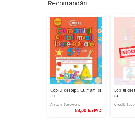
Recomandări
Copilul destept. Cu mami si
Copilul des
cu ...
cu ...
Arcadie Suceveanu
Arcadie Suce
88,00 lei MD