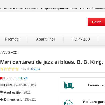
:00 Sambata-Duminica - zi libera
Program shop online:
24/24
Contact:
079294
Caută
Promoţii
Apariții noi
TOP - 100
g. Vol. 3 +CD
Mari cantareti de jazz si blues. B. B. King.
0 din 0 /
0 opinii
Editura:
LITERA
Livrare ra
ISBN:
9786068481012
Anul ediţiei:
2012
Dimensiune:
135x125
Preluare grat