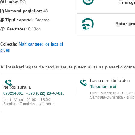
Limba:
RO
în mag
Numarul paginilor:
48
Tipul copertei:
Brosata
Retur gra
Greutatea:
0.13kg
Colecția:
Mari cantareti de jazz si
blues
Ai intrebari
legate de produs sau te putem ajuta sa plasezi o com
Lasa-ne nr. de telefon
Te sunam noi
Ne poti suna la
079294081, +373 (022) 29-40-81,
Luni - Vineri: 09:00 – 18:
Sambata-Duminica - zi lib
Luni - Vineri: 09:00 – 18:00
Sambata-Duminica - zi libera