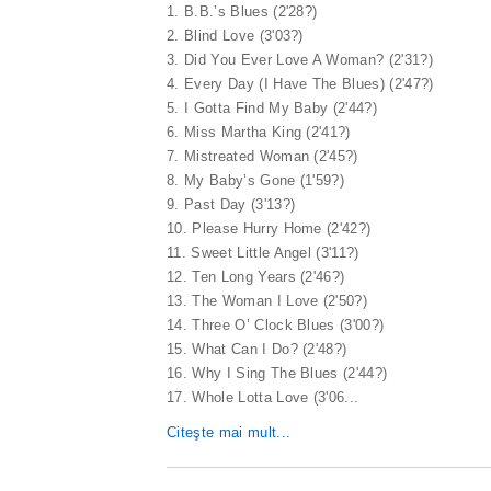
1. B.B.’s Blues (2'28?)
2. Blind Love (3'03?)
3. Did You Ever Love A Woman? (2'31?)
4. Every Day (I Have The Blues) (2'47?)
5. I Gotta Find My Baby (2'44?)
6. Miss Martha King (2'41?)
7. Mistreated Woman (2'45?)
8. My Baby’s Gone (1'59?)
9. Past Day (3'13?)
10. Please Hurry Home (2'42?)
11. Sweet Little Angel (3'11?)
12. Ten Long Years (2'46?)
13. The Woman I Love (2'50?)
14. Three O’ Clock Blues (3'00?)
15. What Can I Do? (2'48?)
16. Why I Sing The Blues (2'44?)
17. Whole Lotta Love (3'06
...
Citeşte mai mult...