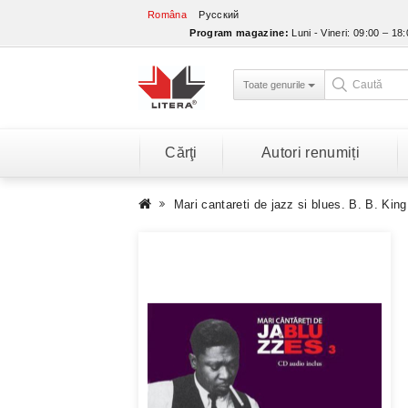
Româna
Русский
Program magazine:
Luni - Vineri: 09:00 – 18
Toate genurile
Cărţi
Autori renumiți
Mari cantareti de jazz si blues. B. B. Kin