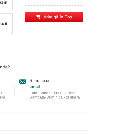
azin
Adaugă în Coş
tuit
anda?
Scrie-ne un
email
00
Luni - Vineri: 09:00 – 18:00
era
Sambata-Duminica - zi libera