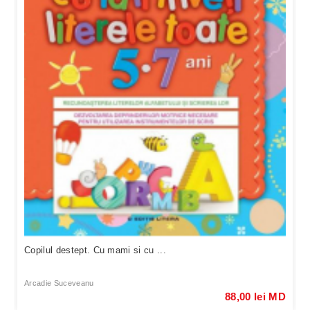
Copilul destept. Cu mami si cu ...
Arcadie Suceveanu
88,00 lei MD