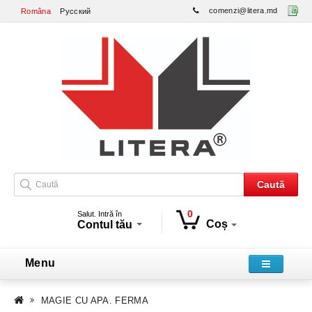
comenzi@litera.md
Româna
Русский
Caută
0
Salut. Intră în
Coș
Contul tău
Menu
MAGIE CU APA. FERMA