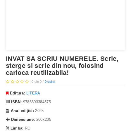
INVAT SA SCRIU NUMERELE. Scrie,
sterge si scrie din nou, folosind
carioca reutilizabila!
0 din 0 /
0 opinii
Editura:
LITERA
ISBN:
9786303384375
Anul ediţiei:
2025
Dimensiune:
260x205
Limba:
RO