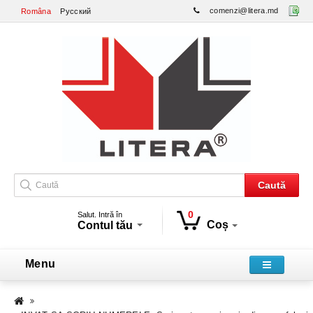
comenzi@litera.md
Româna
Русский
Caută
0
Salut. Intră în
Coș
Contul tău
Menu