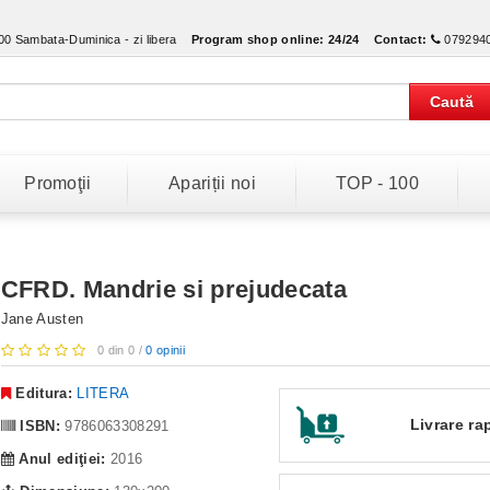
:00 Sambata-Duminica - zi libera
Program shop online:
24/24
Contact:
079294
Caută
Promoţii
Apariții noi
TOP - 100
CFRD. Mandrie si prejudecata
Jane Austen
0 din 0 /
0 opinii
Editura:
LITERA
Livrare ra
ISBN:
9786063308291
Anul ediţiei:
2016