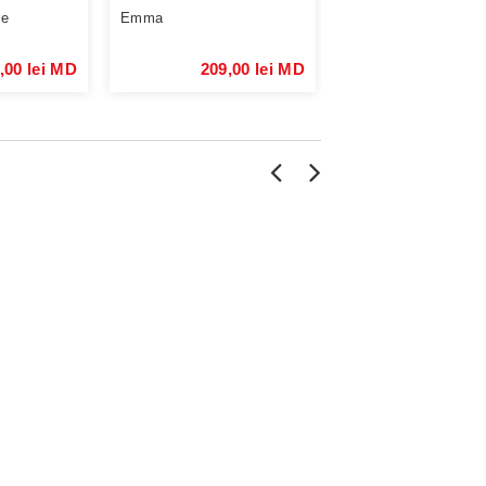
re
Emma
Mansfield Park
,00 lei MD
209,00 lei MD
100,90 