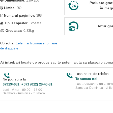
Dimensiune:
130x200
Preluare grat
Limba:
RO
în mag
Numarul paginilor:
398
Tipul copertei:
Brosata
Retur gra
Greutatea:
0.33kg
Colecția:
Cele mai frumoase romane
de dragoste
Ai intrebari
legate de produs sau te putem ajuta sa plasezi o com
Lasa-ne nr. de telefon
Te sunam noi
Ne poti suna la
079294081, +373 (022) 29-40-81,
Luni - Vineri: 09:00 – 18:
Sambata-Duminica - zi lib
Luni - Vineri: 09:00 – 18:00
Sambata-Duminica - zi libera