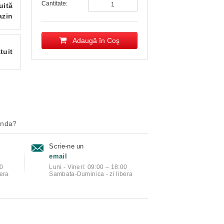
Cantitate:
uită
azin
Adaugă în Coş
tuit
anda?
Scrie-ne un
email
00
Luni - Vineri: 09:00 – 18:00
era
Sambata-Duminica - zi libera