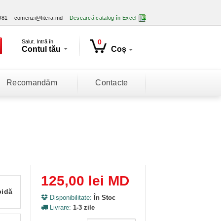
081
comenzi@litera.md
Descarcă catalog în Excel
0
Salut. Intră în
Contul tău
Coș
Recomandăm
Contacte
125,00 lei MD
pidă
Disponibilitate:
În Stoc
Livrare:
1-3 zile