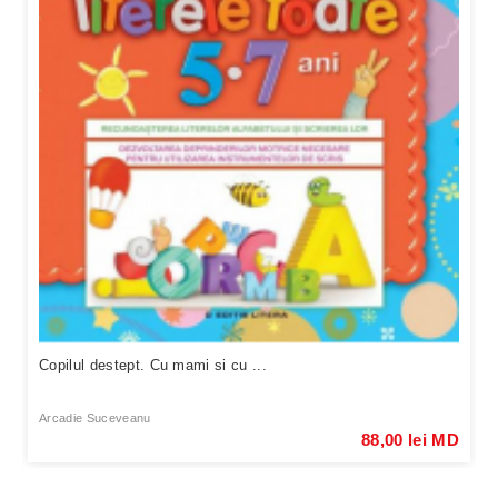
Copilul destept. Cu mami si cu ...
Arcadie Suceveanu
88,00 lei MD