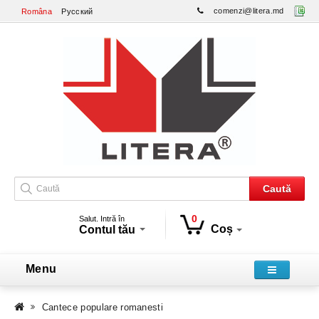
comenzi@litera.md
Româna
Русский
Caută
0
Salut. Intră în
Coș
Contul tău
Menu
Cantece populare romanesti