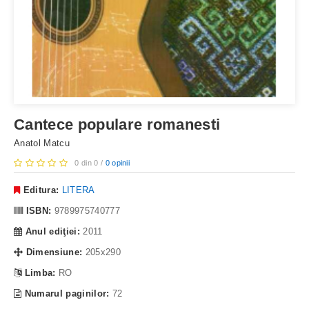
Cantece populare romanesti
Anatol Matcu
0 din 0 /
0 opinii
Editura:
LITERA
ISBN:
9789975740777
Anul ediţiei:
2011
Dimensiune:
205x290
Limba:
RO
Numarul paginilor:
72