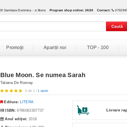
:00 Sambata-Duminica - zi libera
Program shop online:
24/24
Contact:
079294
Caută
Promoţii
Apariții noi
TOP - 100
Blue Moon. Se numea Sarah
Tatiana De Rosnay
5 din 1 /
1 opinii
Editura:
LITERA
Livrare ra
ISBN:
9786063307737
Anul ediţiei:
2016