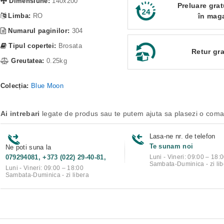
Dimensiune:
140x200
Preluare grat
Limba:
RO
în mag
Numarul paginilor:
304
Tipul copertei:
Brosata
Retur gra
Greutatea:
0.25kg
Colecția:
Blue Moon
Ai intrebari
legate de produs sau te putem ajuta sa plasezi o com
Lasa-ne nr. de telefon
Te sunam noi
Ne poti suna la
079294081, +373 (022) 29-40-81,
Luni - Vineri: 09:00 – 18:
Sambata-Duminica - zi lib
Luni - Vineri: 09:00 – 18:00
Sambata-Duminica - zi libera