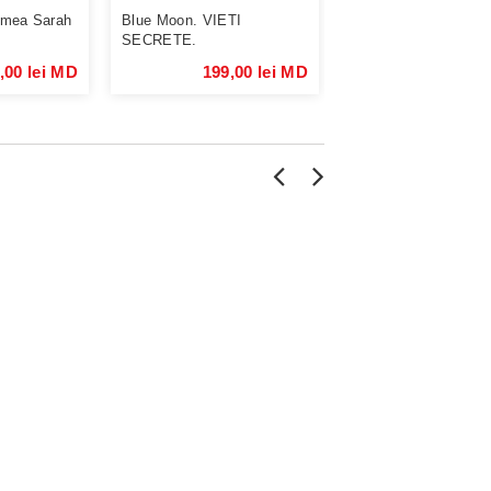
umea Sarah
Blue Moon. VIETI
Blue Moon. ANOTI
SECRETE.
PLOILOR
,00 lei MD
199,00 lei MD
159,00 