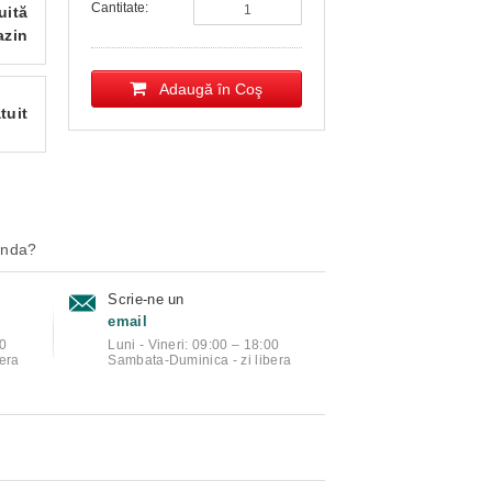
Cantitate:
uită
azin
Adaugă în Coş
tuit
anda?
Scrie-ne un
email
00
Luni - Vineri: 09:00 – 18:00
era
Sambata-Duminica - zi libera