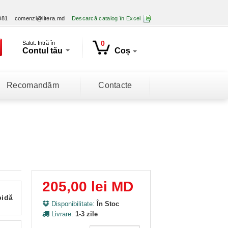
081
comenzi@litera.md
Descarcă catalog în Excel
0
Salut. Intră în
Contul tău
Coș
Recomandăm
Contacte
205,00 lei MD
pidă
Disponibilitate:
În Stoc
Livrare:
1-3 zile