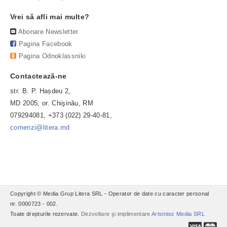
Vrei să afli mai multe?
Abonare Newsletter
Pagina Facebook
Pagina Odnoklassniki
Contactează-ne
str. B. P. Hașdeu 2,
MD 2005, or. Chişinău, RM
079294081, +373 (022) 29-40-81,
comenzi@litera.md
Copyright © Media Grup Litera SRL - Operator de date cu caracter personal
nr. 0000723 - 002.
Toate drepturile rezervate.
Dezvoltare şi implimentare
Artsintez Media SRL