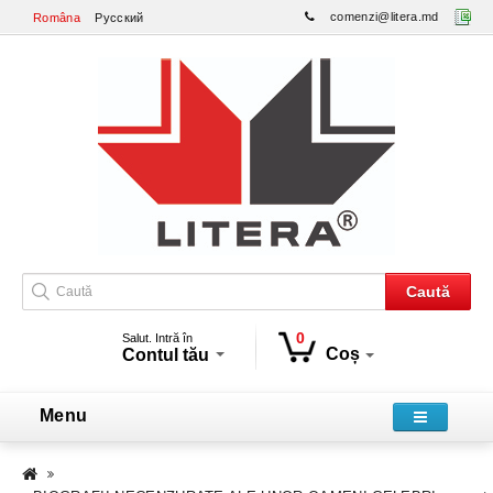
comenzi@litera.md
Româna
Русский
Caută
0
Salut. Intră în
Coș
Contul tău
Menu