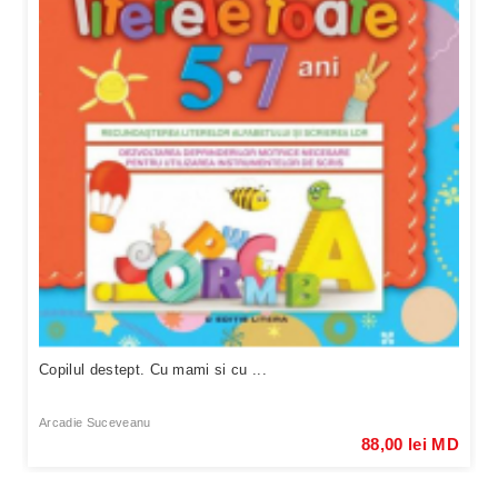
Copilul destept. Cu mami si cu ...
Arcadie Suceveanu
88,00 lei MD