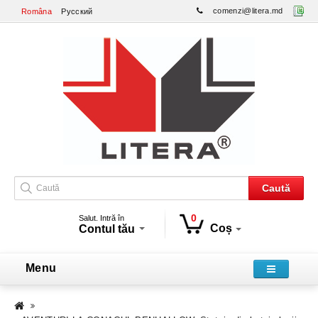
comenzi@litera.md
Româna
Русский
Caută
0
Salut. Intră în
Coș
Contul tău
Menu