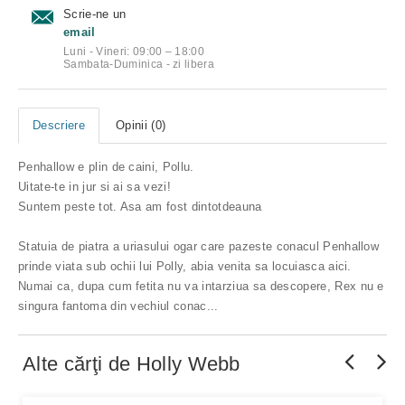
Scrie-ne un
email
Luni - Vineri: 09:00 – 18:00
Sambata-Duminica - zi libera
Descriere
Opinii (0)
Penhallow e plin de caini, Pollu.
Uitate-te in jur si ai sa vezi!
Suntem peste tot. Asa am fost dintotdeauna
Statuia de piatra a uriasului ogar care pazeste conacul Penhallow
prinde viata sub ochii lui Polly, abia venita sa locuiasca aici.
Numai ca, dupa cum fetita nu va intarziua sa descopere, Rex nu e
singura fantoma din vechiul conac...
Alte cărţi de
Holly Webb