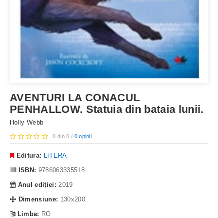
AVENTURI LA CONACUL
PENHALLOW. Statuia din bataia lunii.
Holly Webb
0 din 0 /
0 opinii
Editura:
LITERA
ISBN:
9786063335518
Anul ediţiei:
2019
Dimensiune:
130x200
Limba:
RO