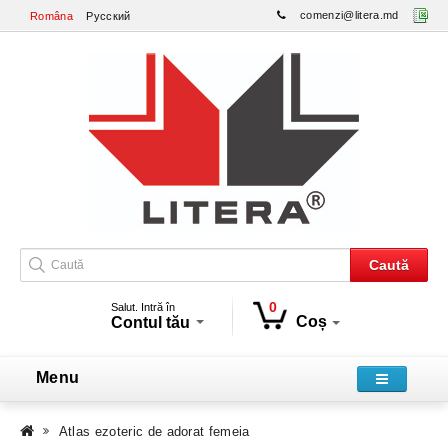
comenzi@litera.md
Româna
Русский
Caută
0
Salut. Intră în
Coș
Contul tău
Menu
Atlas ezoteric de adorat femeia