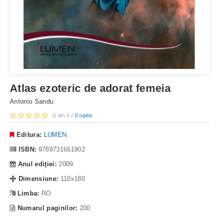
Atlas ezoteric de adorat femeia
Antonio Sandu
0 din 0 /
0 opinii
Editura:
LUMEN
ISBN:
9789731661902
Anul ediţiei:
2009
Dimensiune:
110x180
Limba:
RO
Numarul paginilor:
200