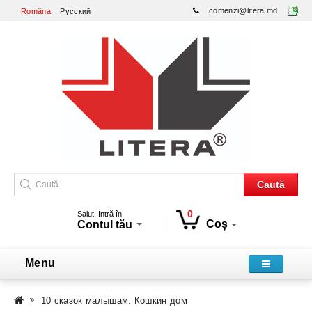
comenzi@litera.md
Româna
Русский
Caută
0
Salut. Intră în
Coș
Contul tău
Menu
10 сказок малышам. Кошкин дом