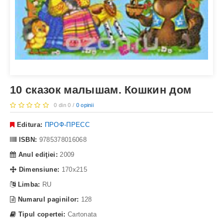
10 сказок малышам. Кошкин дом
0 din 0 /
0 opinii
Editura:
ПРОФ-ПРЕСС
ISBN:
9785378016068
Anul ediţiei:
2009
Dimensiune:
170х215
Limba:
RU
Numarul paginilor:
128
Tipul copertei:
Cartonata