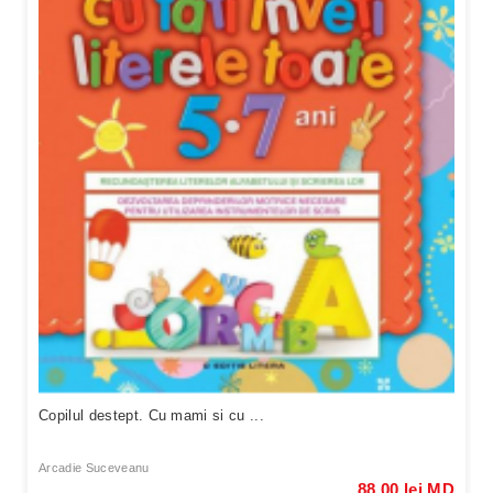
Copilul destept. Cu mami si cu ...
Arcadie Suceveanu
88,00 lei MD