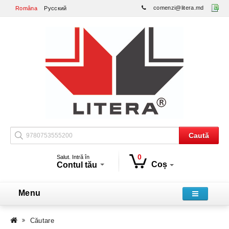
comenzi@litera.md
Româna
Русский
Caută
0
Salut. Intră în
Coș
Contul tău
Menu
Căutare